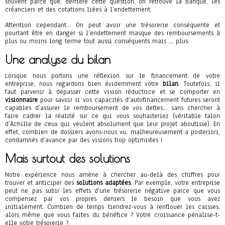
souvent parce que, derrière cette question, on retrouve la banque, les
créanciers et des cotations liées à l’endettement.
Attention cependant… On peut avoir une trésorerie conséquente et
pourtant être en danger si l’endettement masque des remboursements à
plus ou moins long terme tout aussi conséquents mais … plus.
Une analyse du bilan
Lorsque nous portons une réflexion sur le financement de votre
entreprise, nous regardons bien évidemment votre
bilan
. Toutefois, il
faut parvenir à dépasser cette vision réductrice et se comporter en
visionnaire
pour savoir si vos capacités d’autofinancement futures seront
capables d’assurer le remboursement de vos dettes… sans chercher à
faire cadrer la réalité sur ce qui vous souhaiteriez (véritable talon
d’Achille de ceux qui veulent absolument que leur projet aboutisse). En
effet, combien de dossiers avons-nous vu, malheureusement a posteriori,
condamnés d’avance par des visions trop optimistes !
Mais surtout des solutions
Notre expérience nous amène à chercher au-delà des chiffres pour
trouver et anticiper des
solutions adaptées
. Par exemple, votre entreprise
peut ne pas subir les effets d’une trésorerie négative parce que vous
compensez par vos propres deniers le besoin que vous avez
initialement. Combien de temps tiendrez-vous à renflouer les caisses,
alors même que vous faites du bénéfice ? Votre croissance pénalise-t-
elle votre trésorerie ?