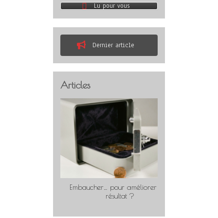
Lu pour vous
Dernier article
Articles
Embaucher… pour améliorer son
Travaill
résultat ?