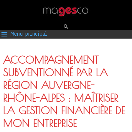
Menu principal
ACCOMPAGNEMENT
SUBVENTIONNÉ PAR LA
RÉGION AUVERGNE-
RHÔNE-ALPES : MAÎTRISER
LA GESTION FINANCIÈRE DE
MON ENTREPRISE