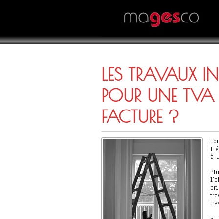
LES TRAVAUX IN
POUR UNE TVA
FACTURE ?
Lo
lié
à 
Pl
l’
pr
tr
tr
« 