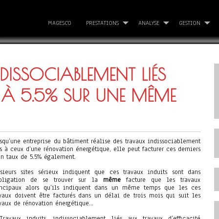
MAGESCO
PRESTATIONS
ANALYSE
GESTION
DISSOCIABLEMENT LIÉS
 À 5.5% SUR UNE MÊME
rsqu’une entreprise du bâtiment réalise des travaux indissociablement
s à ceux d’une rénovation énergétique, elle peut facturer ces derniers
un taux de 5.5% également.
usieurs sites sérieux indiquent que ces travaux induits sont dans
obligation de se trouver sur la
même
facture que les travaux
incipaux alors qu’ils indiquent dans un même temps que les ces
avaux doivent être facturés dans un délai de trois mois qui suit les
avaux de rénovation énergétique…
Travaux induits, indissociablement liés aux travaux d’efficacité