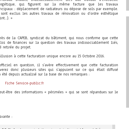
ergétique, qui figurent sur la même facture que les travaux
incipaux : déplacement de radiateurs ou dépose de sols par exemple.
 sont exclus les autres travaux de rénovation ou d’ordre esthétique
int…). »
rès de la CAPEB, syndicat du bâtiment, qui nous confirme que cette
 loi de finances sur la question des travaux indissociablement liés,
 retirée du projet.
t allusion à cette facturation unique encore au 15 Octobre 2016.
fficiel en question, il s’avère effectivement que cette facturation
uverez donc plusieurs sites qui s’appuient sur ce qui était diffusé
 a été depuis actualisé sur la base de nos remarques :
Fiche Service-public.fr
 peut-être des informations « périmées » qui se sont répandues sur le
ivante :