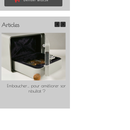
Dernier article
Articles
Embaucher… pour améliorer son
Travailler « comme pour soi
résultat ?
rentable ?