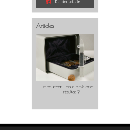
Dernier article
Articles
Embaucher… pour améliorer son
Travaill
résultat ?