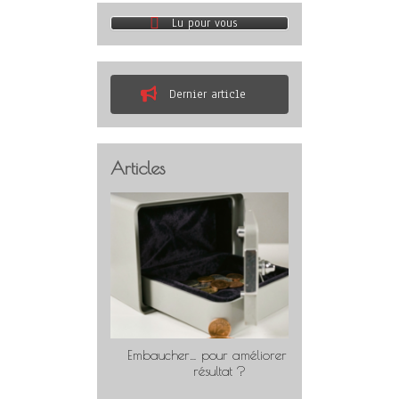
Lu pour vous
Dernier article
Articles
Embaucher… pour améliorer son
Travaill
résultat ?