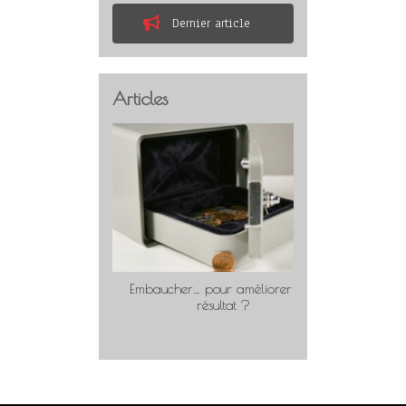
Dernier article
Articles
Embaucher… pour améliorer son
Travaill
résultat ?