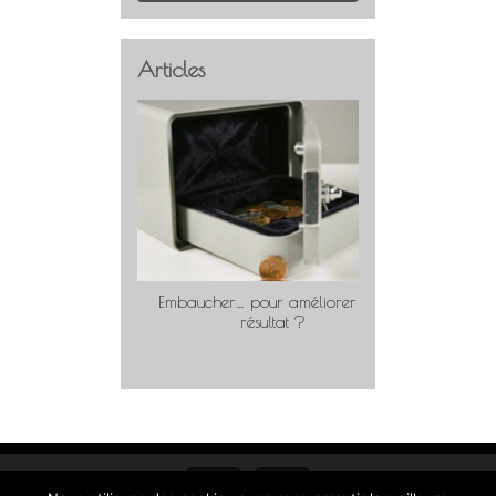
Articles
Embaucher… pour améliorer son
Travaill
résultat ?