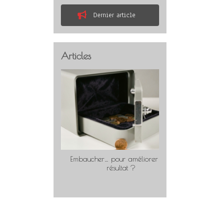
Dernier article
Articles
Embaucher… pour améliorer son
Travaill
résultat ?