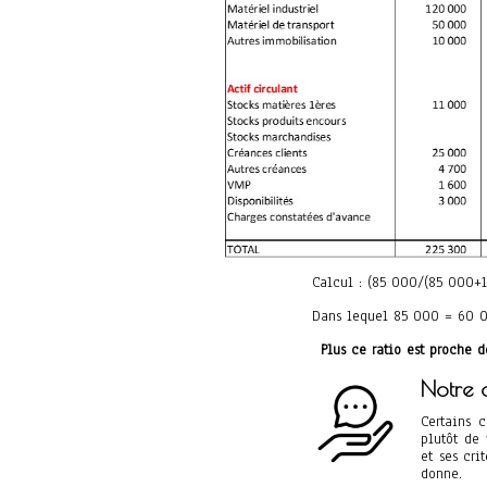
Calcul : (85 000/(85 000+
Dans lequel 85 000 = 60 
Plus ce ratio est proche d
Notre c
Certains 
plutôt de
et ses cri
donne.