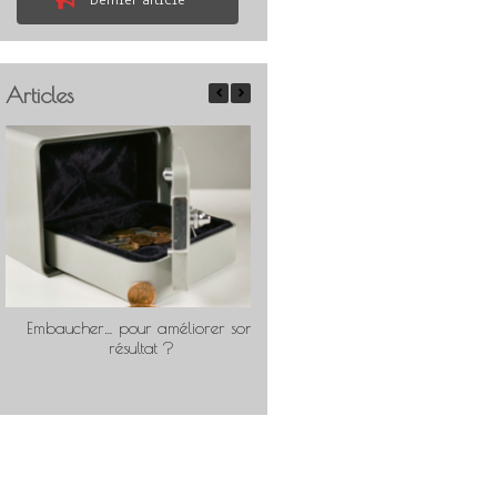
Dernier article
Articles
Embaucher… pour améliorer son
Travailler « comme pour soi
résultat ?
rentable ?