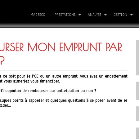
MAGESCO
PRESTATIONS
ANALYSE
GESTION
OURSER MON EMPRUNT PAR
?
e ce soit pour le PGE ou un autre emprunt, vous avez un endettement
nt vous aimeriez vous émanciper.
-il opportun de rembourser par anticipation ou non ?
elques points à rappeler et quelques questions à se poser avant de se
cider…