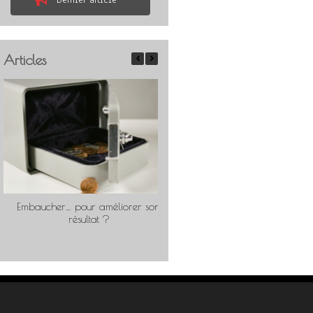
Dernier article
Articles
Embaucher… pour améliorer son
Travailler « comme pour soi
résultat ?
rentable ?