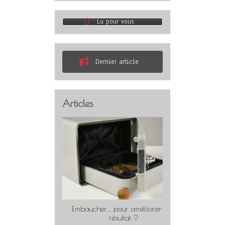
Lu pour vous
Dernier article
Articles
Embaucher… pour améliorer son
Travaill
résultat ?