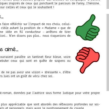
tiques inspirés de ceux qui ponctuent le parcours de Fanny, l’héroïne.
r celles et ceux qui le souhaitent !
é…
 faire réfléchir sur l’impact de nos choix, celui-
 il cible autant la position de « Madame » que de
e idée en fil conducteur : arrêtons de tirer
iori… N’en disons pas plus… nous risquerions de
s aimé…
ourraient paraître un tantinet fleur bleue, voire
rebuter ceux qui sont en quête de suspens ou
 de ne pas avoir une vision « stressante », d’être
ons lues ont un goût de vécu chez soi.
st-roman, données par l’autrice sous forme ludique pour votre propre
t plus appréciable que sont abordés des réflexions profondes sur soi-
els et personnels, mais aussi le positionnement du couple.