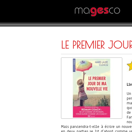
LE PREMIER JO
Li
Un
pe
ma
qu
de
Fa
no
Mais parviendra-t-elle à écrire un nouve
en deux parties se lit d’abord comme un