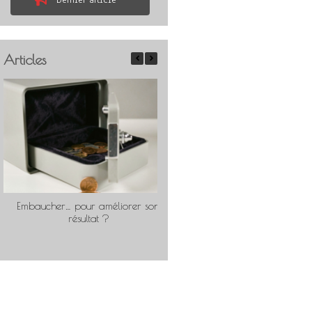
Dernier article
Articles
Embaucher… pour améliorer son
Travailler « comme pour soi
résultat ?
rentable ?