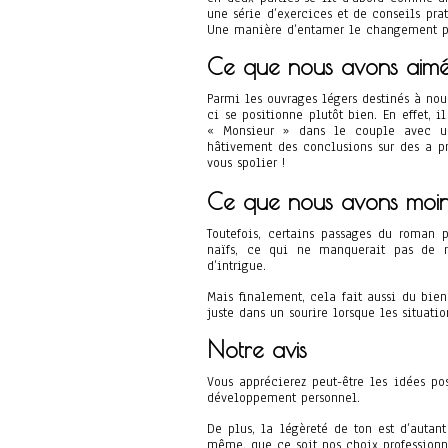
une série d’exercices et de conseils pra
Une manière d’entamer le changement pou
Ce que nous avons aim
Parmi les ouvrages légers destinés à nous
ci se positionne plutôt bien. En effet,
« Monsieur » dans le couple avec un
hâtivement des conclusions sur des a pr
vous spolier !
Ce que nous avons moin
Toutefois, certains passages du roman p
naïfs, ce qui ne manquerait pas de 
d’intrigue.
Mais finalement, cela fait aussi du bien
juste dans un sourire lorsque les situati
Notre avis
Vous apprécierez peut-être les idées po
développement personnel.
De plus, la légèreté de ton est d’autan
même, que ce soit nos choix professionn