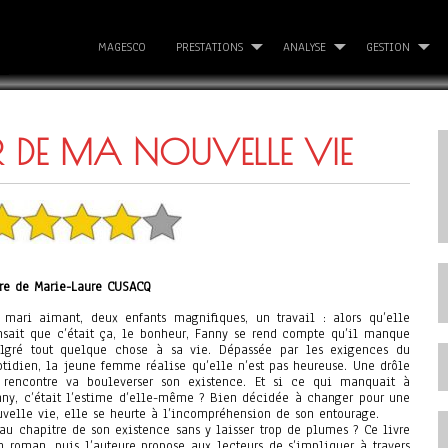
MAGESCO
PRESTATIONS
ANALYSE
GESTION
UR DE MA NOUVELLE VIE
vre de Marie-Laure CUSACQ
 mari aimant, deux enfants magnifiques, un travail : alors qu’elle
nsait que c’était ça, le bonheur, Fanny se rend compte qu’il manque
lgré tout quelque chose à sa vie. Dépassée par les exigences du
otidien, la jeune femme réalise qu’elle n’est pas heureuse. Une drôle
 rencontre va bouleverser son existence. Et si ce qui manquait à
nny, c’était l’estime d’elle-même ? Bien décidée à changer pour une
uvelle vie, elle se heurte à l’incompréhension de son entourage.
au chapitre de son existence sans y laisser trop de plumes ? Ce livre
 roman, puis l’auteure propose aux lecteurs de s’impliquer à travers